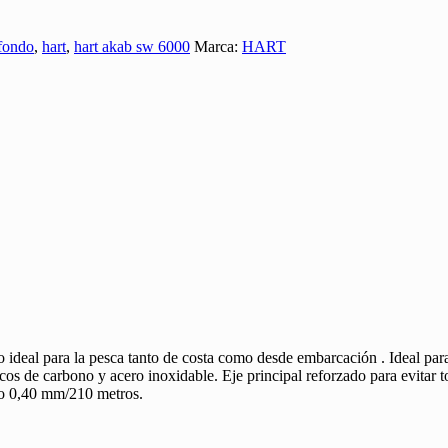
fondo
,
hart
,
hart akab sw 6000
Marca:
HART
al para la pesca tanto de costa como desde embarcación . Ideal para s
os de carbono y acero inoxidable. Eje principal reforzado para evitar 
ilo 0,40 mm/210 metros.