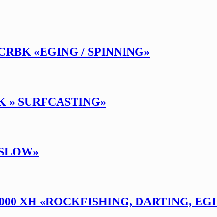
CRBK «EGING / SPINNING»
K » SURFCASTING»
 SLOW»
000 XH «ROCKFISHING, DARTING, EG