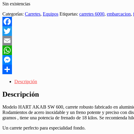
Sin existencias
Categorías:
Carretes
,
Equipos
Etiquetas:
carretes 6000
,
embarcacion
,
Facebook
Twitter
Email
WhatsApp
Messenger
Share
Descripción
Descripción
Modelo HART AKAB SW 600, carrete robusto fabricado en aluminio ide
Rodamientos de acero inoxidable y un freno potente y preciso con disc
gramos , tiene una potencia de frenado de 18 kilos. Se recomienda h
Un carrete perfecto para especialidad fondo.