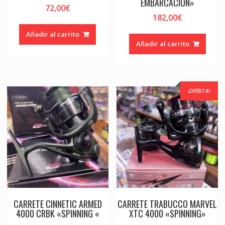
EMBARCACIÓN»
72,00
€
182,00
€
Añadir al carrito
Añadir al carrito
¡OFERTA!
CARRETE CINNETIC ARMED
CARRETE TRABUCCO MARVEL
4000 CRBK «SPINNING «
XTC 4000 «SPINNING»