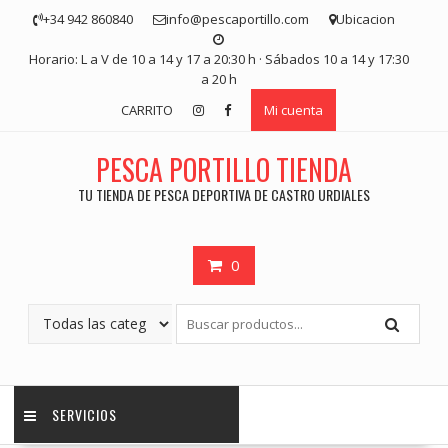
Saltar
+34 942 860840
info@pescaportillo.com
Ubicacion
contenido
Horario: L a V de 10 a 14 y 17 a 20:30 h · Sábados 10 a 14 y 17:30
a 20 h
CARRITO
Mi cuenta
PESCA PORTILLO TIENDA
TU TIENDA DE PESCA DEPORTIVA DE CASTRO URDIALES
0
SERVICIOS