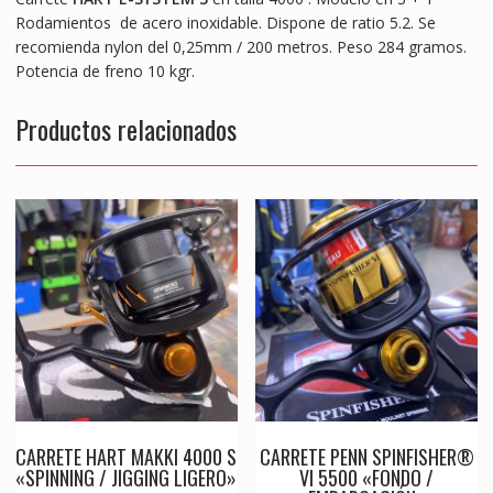
k
p
er
Rodamientos de acero inoxidable. Dispone de ratio 5.2. Se
recomienda nylon del 0,25mm / 200 metros. Peso 284 gramos.
Potencia de freno 10 kgr.
Productos relacionados
CARRETE HART MAKKI 4000 S
CARRETE PENN SPINFISHER®
«SPINNING / JIGGING LIGERO»
VI 5500 «FONDO /