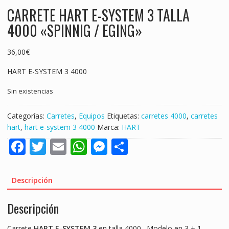
CARRETE HART E-SYSTEM 3 TALLA
4000 «SPINNIG / EGING»
36,00
€
HART E-SYSTEM 3 4000
Sin existencias
Categorías:
Carretes
,
Equipos
Etiquetas:
carretes 4000
,
carretes
hart
,
hart e-system 3 4000
Marca:
HART
F
T
E
W
M
S
ac
w
m
h
e
h
e
itt
ai
at
ss
ar
Descripción
b
er
l
s
e
e
Descripción
o
A
n
o
p
g
Carrete
HART E-SYSTEM 3
en talla 4000 . Modelo en 3 + 1