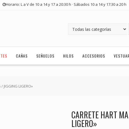
Horario: L a V de 10 a 14 y 17 a 20:30 h · Sábados 10 a 14 y 17:30 a 20 h
ETES
CAÑAS
SEÑUELOS
HILOS
ACCESORIOS
VESTUA
 / JIGGING LIGERO»
CARRETE HART MAK
LIGERO»