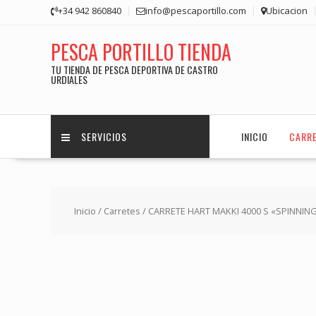
Saltar
+34 942 860840
info@pescaportillo.com
Ubicacion
contenido
PESCA PORTILLO TIENDA
TU TIENDA DE PESCA DEPORTIVA DE CASTRO
URDIALES
SERVICIOS
INICIO
CARR
Inicio
/
Carretes
/ CARRETE HART MAKKI 4000 S «SPINNING