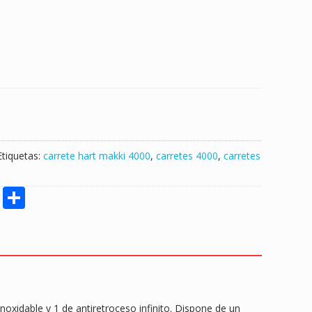
Etiquetas:
carrete hart makki 4000
,
carretes 4000
,
carretes
M
S
e
h
ss
ar
e
e
n
g
oxidable y 1 de antiretroceso infinito. Dispone de un