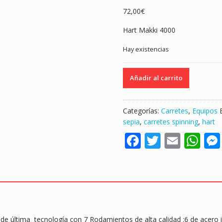
72,00
€
Hart Makki 4000
Hay existencias
CARRETE
Añadir al carrito
HART
MAKKI
4000
Categorías:
Carretes
,
Equipos
S
sepia
,
carretes spinning
,
hart
"SPINNING
F
T
E
W
/
JIGGING
ac
w
m
h
LIGERO"
e
itt
ai
at
cantidad
b
er
l
s
o
A
o
p
e última tecnología con 7 Rodamientos de alta calidad :6 de acero in