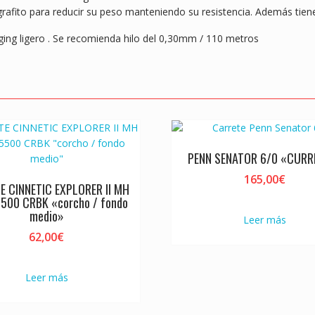
k
p
 grafito para reducir su peso manteniendo su resistencia. Además tiene
igging ligero . Se recomienda hilo del 0,30mm / 110 metros
PENN SENATOR 6/0 «CURR
165,00
€
E CINNETIC EXPLORER II MH
500 CRBK «corcho / fondo
medio»
Leer más
62,00
€
Leer más