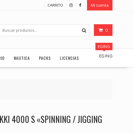
CARRITO
Mi cuenta
0
EGING
EGING
RIO
NAUTICA
PACKS
LICENCIAS
KI 4000 S «SPINNING / JIGGING