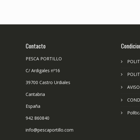
Contacto
Condicio
PESCA PORTILLO
POLIT
C/ Ardigales nº16
POLIT
39700 Castro Urdiales
AVISO
Cantabria
COND
España
Políti
942 860840
info@pescaportillo.com