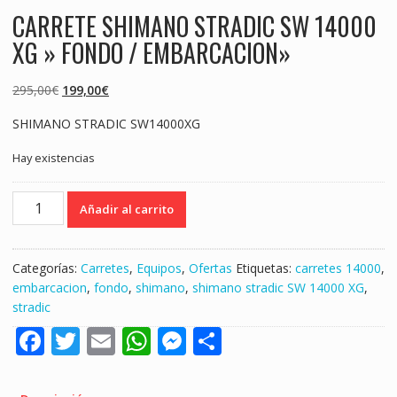
CARRETE SHIMANO STRADIC SW 14000
XG » FONDO / EMBARCACION»
El
El
295,00
€
199,00
€
precio
precio
SHIMANO STRADIC SW14000XG
original
actual
era:
es:
Hay existencias
295,00€.
199,00€.
CARRETE
Añadir al carrito
SHIMANO
STRADIC
SW
Categorías:
Carretes
,
Equipos
,
Ofertas
Etiquetas:
carretes 14000
,
14000
embarcacion
,
fondo
,
shimano
,
shimano stradic SW 14000 XG
,
XG
stradic
"
F
T
E
W
M
S
FONDO
/
ac
w
m
h
e
h
EMBARCACION"
cantidad