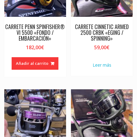
CARRETE PENN SPINFISHER®
CARRETE CINNETIC ARMED
VI 5500 «FONDO /
2500 CRBK «EGING /
EMBARCACIÓN»
SPINNING»
182,00
€
59,00
€
Añadir al carrito
Leer más