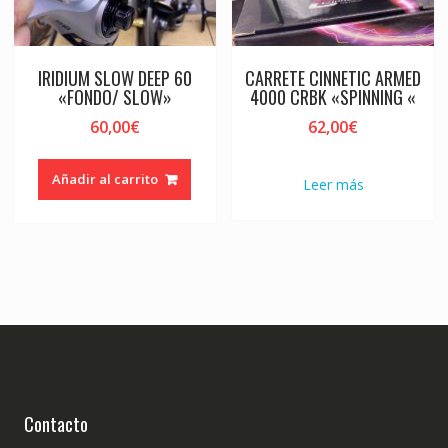
IRIDIUM SLOW DEEP 60
CARRETE CINNETIC ARMED
«FONDO/ SLOW»
4000 CRBK «SPINNING «
60,00
€
62,00
€
Añadir al carrito
Leer más
Contacto