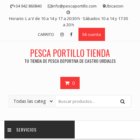
Saltar
+34 942 860840
info@pescaportillo.com
Ubicacion
contenido
Horario: L a V de 10 a 14 y 17 a 20:30 h · Sábados 10 a 14 y 17:30
a 20 h
CARRITO
Mi cuenta
PESCA PORTILLO TIENDA
TU TIENDA DE PESCA DEPORTIVA DE CASTRO URDIALES
0
SERVICIOS