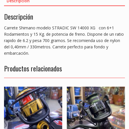
e
itt
ai
at
ss
ar
Descripción
b
er
l
s
e
e
Descripción
o
A
n
o
p
g
Carrete Shimano modelo STRADIC SW 14000 XG con 6+1
k
p
er
Rodamientos y 15 Kg. de potencia de freno. Dispone de un ratio
rapido de 6.2 y pesa 700 gramos. Se recomienda uso de nylon
del 0,40mm / 330metros. Carrete perfecto para fondo y
embarcación.
Productos relacionados