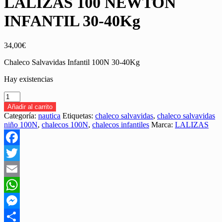
LALIZAS 100 NEWTON
INFANTIL 30-40Kg
34,00
€
Chaleco Salvavidas Infantil 100N 30-40Kg
Hay existencias
CHALECO
SALVAVIDAS
Añadir al carrito
LALIZAS
Categoría:
nautica
Etiquetas:
chaleco salvavidas
,
chaleco salvavidas
100
niño 100N
,
chalecos 100N
,
chalecos infantiles
Marca:
LALIZAS
NEWTON
INFANTIL
30-
Facebook
40Kg
cantidad
Twitter
Email
WhatsApp
Messenger