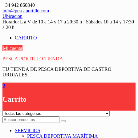
Saltar
+34 942 860840
contenido
info@pescaportillo.com
Ubicacion
Horario: L a V de 10 a 14 y 17 a 20:30 h · Sábados 10 a 14 y 17:30
a 20 h
CARRITO
Mi cuenta
PESCA PORTILLO TIENDA
TU TIENDA DE PESCA DEPORTIVA DE CASTRO
URDIALES
0
Carrito
SERVICIOS
PESCA DEPORTIVA MARÍTIMA