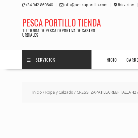
Saltar
+34 942 860840
info@pescaportillo.com
Ubicacion
contenido
PESCA PORTILLO TIENDA
TU TIENDA DE PESCA DEPORTIVA DE CASTRO
URDIALES
SERVICIOS
INICIO
CARR
Inicio
/
Ropa y Calzado
/ CRESSI ZAPATILLA REEF TALLA 4