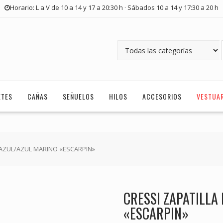
Horario: L a V de 10 a 14 y 17 a 20:30 h · Sábados 10 a 14 y 17:30 a 20 h
ETES
CAÑAS
SEÑUELOS
HILOS
ACCESORIOS
VESTUA
2 AZUL/AZUL MARINO «ESCARPIN»
CRESSI ZAPATILLA
«ESCARPIN»