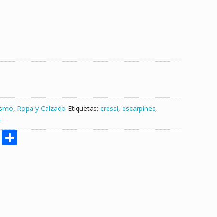
ismo
,
Ropa y Calzado
Etiquetas:
cressi
,
escarpines
,
s
M
S
e
h
ss
ar
e
e
n
g