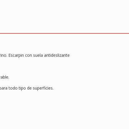
k
p
rino. Escarpin con suela antideslizante
able.
ara todo tipo de superficies.