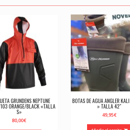
UETA GRUNDENS NEPTUNE
BOTAS DE AGUA ANGLER KAL
 103 ORANGE/BLACK «TALLA
» TALLA 42″
S»
49,95
€
80,00
€
Añadir al carrito