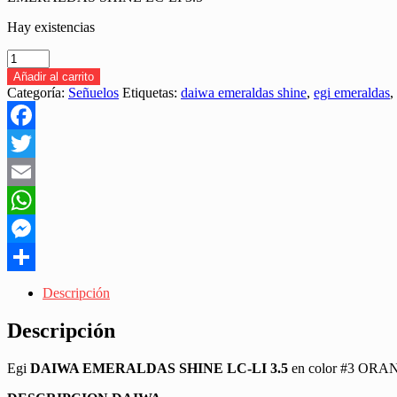
Hay existencias
DAIWA
EMERALDAS
Añadir al carrito
SHINE
Categoría:
Señuelos
Etiquetas:
daiwa emeraldas shine
,
egi emeraldas
,
LC-
LI
3.5
Facebook
#3
ORANGE
Twitter
AJI
18.5GR
Email
"EGING
WhatsApp
/
CALAMAR"
Messenger
cantidad
Share
Descripción
Descripción
Egi
DAIWA EMERALDAS SHINE LC-LI 3.5
en color #3 ORAN