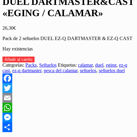
DUEL DARTMASTER&CAST
«EGING / CALAMAR»
26,30
€
Pack de 2 señuelos DUEL EZ-Q DARTMASTER & EZ-Q CAST
Hay existencias
PACK
Añadir al carrito
DE
Categorías:
Packs
,
Señuelos
Etiquetas:
calamar
,
duel
,
eging
,
ez-q
2
cast
,
ez-q dartmaster
,
pesca del calamar
,
señuelos
,
señuelos duel
SEÑUELOS
DUEL
DARTMASTER&CAST
Facebook
"EGING
/
Twitter
CALAMAR"
Email
cantidad
WhatsApp
Messenger
Share