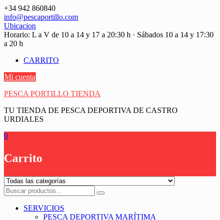
Saltar
+34 942 860840
contenido
info@pescaportillo.com
Ubicacion
Horario: L a V de 10 a 14 y 17 a 20:30 h · Sábados 10 a 14 y 17:30
a 20 h
CARRITO
Mi cuenta
PESCA PORTILLO TIENDA
TU TIENDA DE PESCA DEPORTIVA DE CASTRO
URDIALES
0
Carrito
SERVICIOS
PESCA DEPORTIVA MARÍTIMA