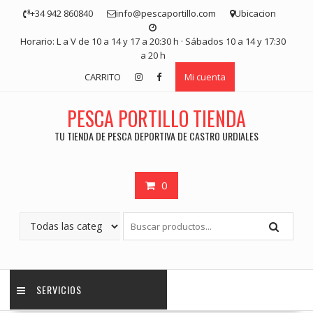
Saltar
+34 942 860840
info@pescaportillo.com
Ubicacion
contenido
Horario: L a V de 10 a 14 y 17 a 20:30 h · Sábados 10 a 14 y 17:30
a 20 h
CARRITO
Mi cuenta
PESCA PORTILLO TIENDA
TU TIENDA DE PESCA DEPORTIVA DE CASTRO URDIALES
0
SERVICIOS