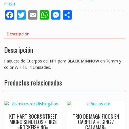
FIIISH
F
T
E
W
M
S
ac
w
m
h
e
h
e
itt
ai
at
ss
ar
Descripción
b
er
l
s
e
e
Descripción
o
A
n
o
p
g
Paquete de Cuerpos del Nº1 para
BLACK MINNOW
en 70mm y
k
p
er
color WHITE. 4 Unidades.
Productos relacionados
KIT HART ROCK&STREET
TRIO DE MAGNIFICOS EN
MICRO SEÑUELOS + JIGS
CARPETA «EGING /
«ROCKFISHING»
CALAMAR»