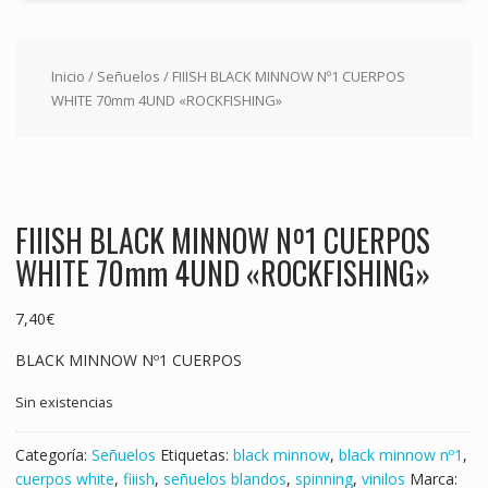
Inicio
/
Señuelos
/ FIIISH BLACK MINNOW Nº1 CUERPOS
WHITE 70mm 4UND «ROCKFISHING»
FIIISH BLACK MINNOW Nº1 CUERPOS
WHITE 70mm 4UND «ROCKFISHING»
7,40
€
BLACK MINNOW Nº1 CUERPOS
Sin existencias
Categoría:
Señuelos
Etiquetas:
black minnow
,
black minnow nº1
,
cuerpos white
,
fiiish
,
señuelos blandos
,
spinning
,
vinilos
Marca: