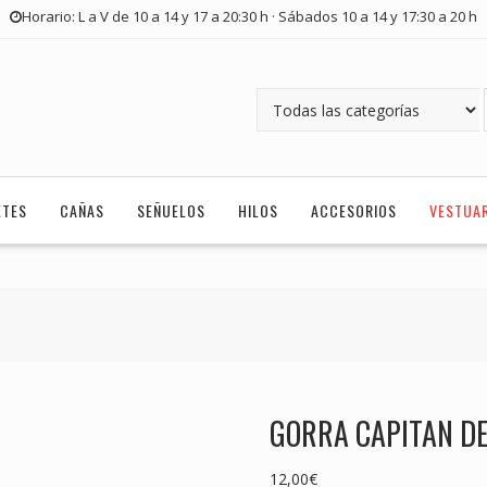
Horario: L a V de 10 a 14 y 17 a 20:30 h · Sábados 10 a 14 y 17:30 a 20 h
ETES
CAÑAS
SEÑUELOS
HILOS
ACCESORIOS
VESTUA
GORRA CAPITAN DE
12,00
€