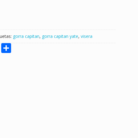
quetas:
gorra capitan
,
gorra capitan yate
,
visera
M
S
e
h
ss
ar
e
e
n
g
er