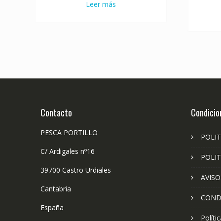
Leer más
Contacto
Condicio
PESCA PORTILLO
POLIT
C/ Ardigales nº16
POLIT
39700 Castro Urdiales
AVISO
Cantabria
COND
España
Políti