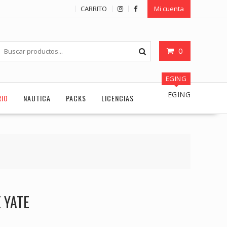
CARRITO
Mi cuenta
0
EGING
EGING
RIO
NAUTICA
PACKS
LICENCIAS
 YATE