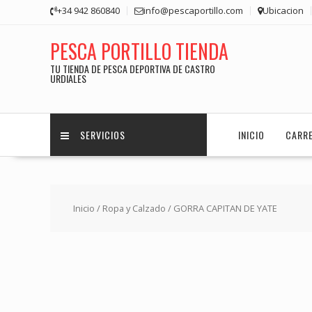
Saltar
+34 942 860840
info@pescaportillo.com
Ubicacion
contenido
PESCA PORTILLO TIENDA
TU TIENDA DE PESCA DEPORTIVA DE CASTRO
URDIALES
SERVICIOS
INICIO
CARR
Inicio
/
Ropa y Calzado
/ GORRA CAPITAN DE YATE