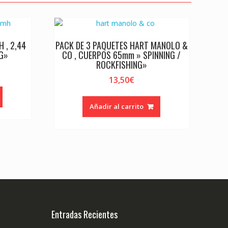
 , 2,44
PACK DE 3 PAQUETES HART MANOLO &
NG»
CO , CUERPOS 65mm » SPINNING /
ROCKFISHING»
13,50
€
Añadir al carrito
Entradas Recientes