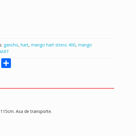
s:
gancho
,
hart
,
mango hart stress 400
,
mango
HART
M
S
e
h
ss
ar
e
e
n
g
 115cm. Asa de transporte.
er