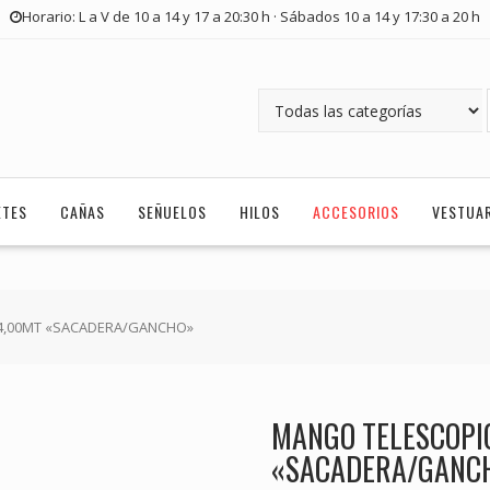
Horario: L a V de 10 a 14 y 17 a 20:30 h · Sábados 10 a 14 y 17:30 a 20 h
ETES
CAÑAS
SEÑUELOS
HILOS
ACCESORIOS
VESTUA
 4,00MT «SACADERA/GANCHO»
MANGO TELESCOPI
«SACADERA/GANC