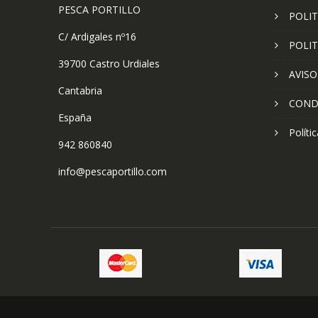
PESCA PORTILLO
POLIT
C/ Ardigales nº16
POLIT
39700 Castro Urdiales
AVISO
Cantabria
COND
España
Políti
942 860840
info@pescaportillo.com