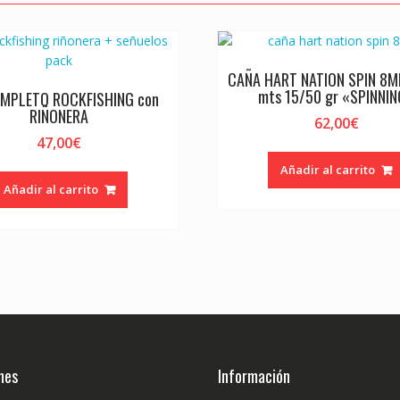
CAÑA HART NATION SPIN 8MH
mts 15/50 gr «SPINNI
OMPLETO ROCKFISHING con
RIÑONERA
62,00
€
47,00
€
Añadir al carrito
Añadir al carrito
nes
Información