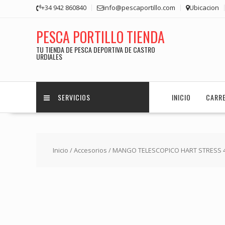
Saltar
+34 942 860840
info@pescaportillo.com
Ubicacion
contenido
PESCA PORTILLO TIENDA
TU TIENDA DE PESCA DEPORTIVA DE CASTRO
URDIALES
SERVICIOS
INICIO
CARR
Inicio
/
Accesorios
/ MANGO TELESCOPICO HART STRESS