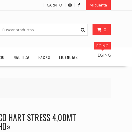
CARRITO
Mi cuenta
0
EGING
EGING
RIO
NAUTICA
PACKS
LICENCIAS
CO HART STRESS 4,00MT
HO»