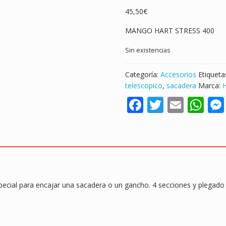
45,50
€
MANGO HART STRESS 400
Sin existencias
Categoría:
Accesorios
Etiqueta
telescopico
,
sacadera
Marca:
F
T
E
W
ac
w
m
h
e
itt
ai
at
b
er
l
s
o
A
o
p
ecial para encajar una sacadera o un gancho. 4 secciones y plegado
k
p