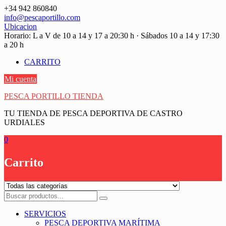
Saltar
+34 942 860840
contenido
info@pescaportillo.com
Ubicacion
Horario: L a V de 10 a 14 y 17 a 20:30 h · Sábados 10 a 14 y 17:30
a 20 h
CARRITO
Mi cuenta
PESCA PORTILLO TIENDA
TU TIENDA DE PESCA DEPORTIVA DE CASTRO
URDIALES
0
Carrito
SERVICIOS
PESCA DEPORTIVA MARÍTIMA