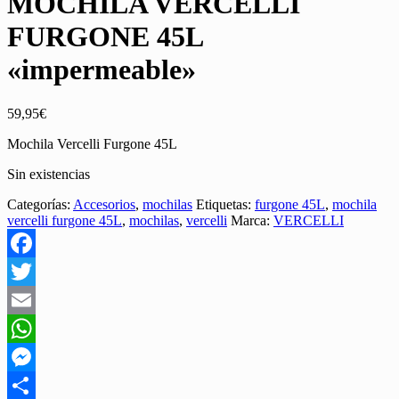
MOCHILA VERCELLI
FURGONE 45L
«impermeable»
59,95
€
Mochila Vercelli Furgone 45L
Sin existencias
Categorías:
Accesorios
,
mochilas
Etiquetas:
furgone 45L
,
mochila
vercelli furgone 45L
,
mochilas
,
vercelli
Marca:
VERCELLI
Facebook
Twitter
Email
WhatsApp
Messenger