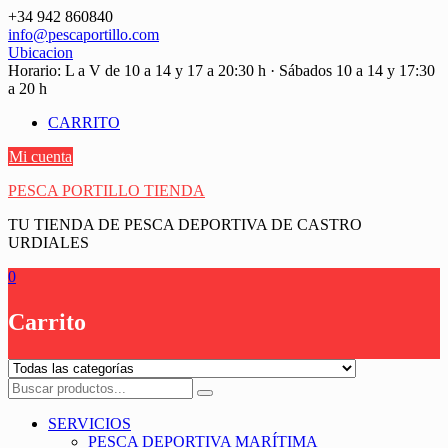
Saltar
+34 942 860840
contenido
info@pescaportillo.com
Ubicacion
Horario: L a V de 10 a 14 y 17 a 20:30 h · Sábados 10 a 14 y 17:30
a 20 h
CARRITO
Mi cuenta
PESCA PORTILLO TIENDA
TU TIENDA DE PESCA DEPORTIVA DE CASTRO
URDIALES
0
Carrito
SERVICIOS
PESCA DEPORTIVA MARÍTIMA