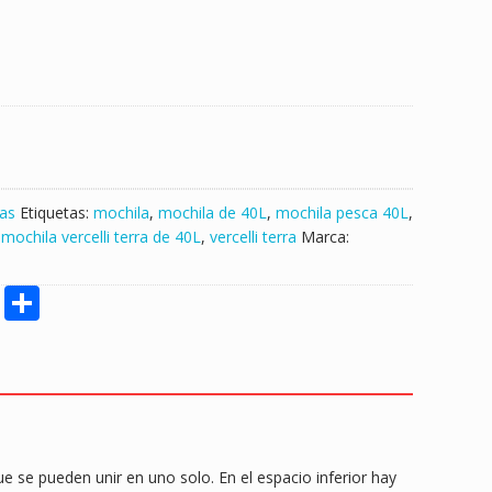
as
Etiquetas:
mochila
,
mochila de 40L
,
mochila pesca 40L
,
,
mochila vercelli terra de 40L
,
vercelli terra
Marca:
M
S
e
h
ss
ar
e
e
n
g
se pueden unir en uno solo. En el espacio inferior hay