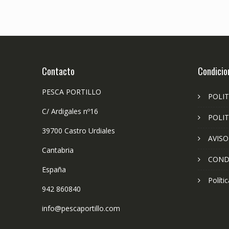
Contacto
Condicio
PESCA PORTILLO
POLIT
C/ Ardigales nº16
POLIT
39700 Castro Urdiales
AVISO
Cantabria
COND
España
Políti
942 860840
info@pescaportillo.com