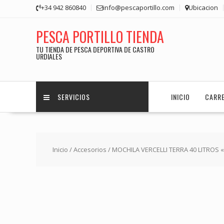
Saltar
+34 942 860840
info@pescaportillo.com
Ubicacion
contenido
PESCA PORTILLO TIENDA
TU TIENDA DE PESCA DEPORTIVA DE CASTRO
URDIALES
SERVICIOS
INICIO
CARR
Inicio
/
Accesorios
/ MOCHILA VERCELLI TERRA 40 LITROS