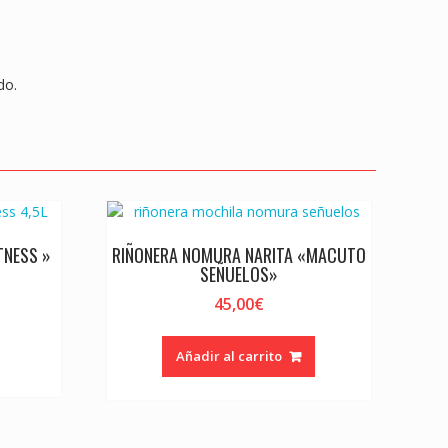
er
do.
TNESS »
RIÑONERA NOMURA NARITA «MACUTO
SEÑUELOS»
45,00
€
Añadir al carrito