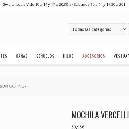
Horario: L a V de 10 a 14 y 17 a 20:30 h · Sábados 10 a 14 y 17:30 a 20 h
ETES
CAÑAS
SEÑUELOS
HILOS
ACCESORIOS
VESTUA
 «SURFCASTING»
MOCHILA VERCELLI
59,95
€