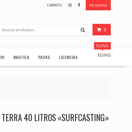
CARRITO
Mi cuenta
0
EGING
EGING
RIO
NAUTICA
PACKS
LICENCIAS
 TERRA 40 LITROS «SURFCASTING»