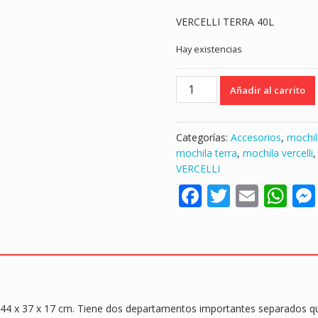
VERCELLI TERRA 40L
Hay existencias
MOCHILA
Añadir al carrito
VERCELLI
TERRA
40
Categorías:
Accesorios
,
mochil
LITROS
mochila terra
,
mochila vercelli
"SURFCASTING"
VERCELLI
cantidad
F
T
E
W
ac
w
m
h
e
itt
ai
at
b
er
l
s
o
A
o
p
 x 37 x 17 cm. Tiene dos departamentos importantes separados que 