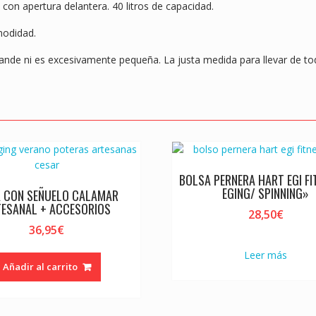
k
p
 con apertura delantera. 40 litros de capacidad.
modidad.
ande ni es excesivamente pequeña. La justa medida para llevar de to
BOLSA PERNERA HART EGI FI
EGING/ SPINNING»
 CON SEÑUELO CALAMAR
TESANAL + ACCESORIOS
28,50
€
36,95
€
Leer más
Añadir al carrito