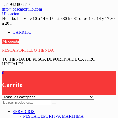
Saltar
+34 942 860840
contenido
info@pescaportillo.com
Ubicacion
Horario: L a V de 10 a 14 y 17 a 20:30 h · Sábados 10 a 14 y 17:30
a 20 h
CARRITO
Mi cuenta
PESCA PORTILLO TIENDA
TU TIENDA DE PESCA DEPORTIVA DE CASTRO
URDIALES
0
Carrito
SERVICIOS
PESCA DEPORTIVA MARÍTIMA