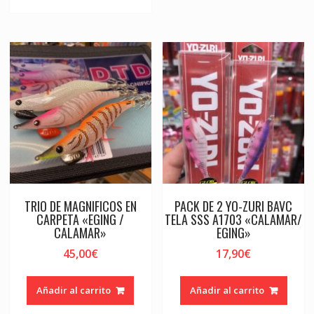
TRIO DE MAGNIFICOS EN
PACK DE 2 YO-ZURI BAVC
CARPETA «EGING /
TELA SSS A1703 «CALAMAR/
CALAMAR»
EGING»
45,00
€
17,90
€
Añadir al carrito
Añadir al carrito