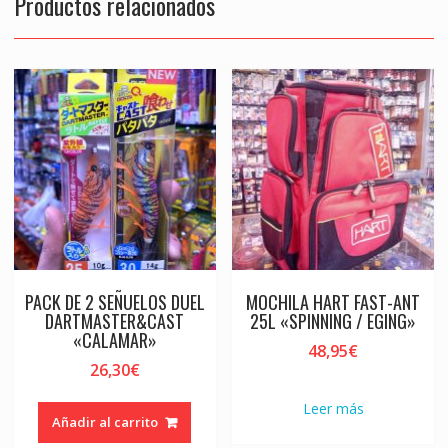
Productos relacionados
PACK DE 2 SEÑUELOS DUEL
MOCHILA HART FAST-ANT
DARTMASTER&CAST
25L «SPINNING / EGING»
«CALAMAR»
48,95
€
26,30
€
Leer más
Añadir al carrito