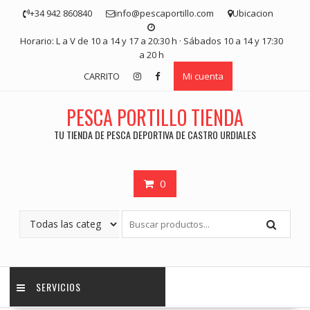
Saltar
+34 942 860840
info@pescaportillo.com
Ubicacion
contenido
Horario: L a V de 10 a 14 y 17 a 20:30 h · Sábados 10 a 14 y 17:30
a 20 h
CARRITO
Mi cuenta
PESCA PORTILLO TIENDA
TU TIENDA DE PESCA DEPORTIVA DE CASTRO URDIALES
0
SERVICIOS