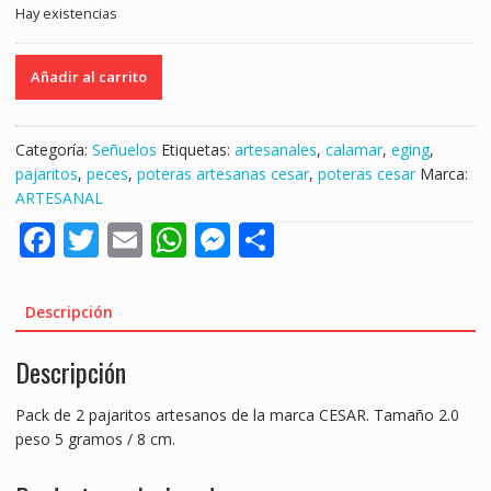
Hay existencias
PACK
Añadir al carrito
de
2
EGIS
Categoría:
Señuelos
Etiquetas:
artesanales
,
calamar
,
eging
,
POTERAS
pajaritos
,
peces
,
poteras artesanas cesar
,
poteras cesar
Marca:
ARTESANAS
ARTESANAL
CESAR
F
T
E
W
M
S
2.0
"EGING/CALAMAR"
ac
w
m
h
e
h
cantidad
e
itt
ai
at
ss
ar
Descripción
b
er
l
s
e
e
Descripción
o
A
n
o
p
g
Pack de 2 pajaritos artesanos de la marca CESAR. Tamaño 2.0
k
p
er
peso 5 gramos / 8 cm.