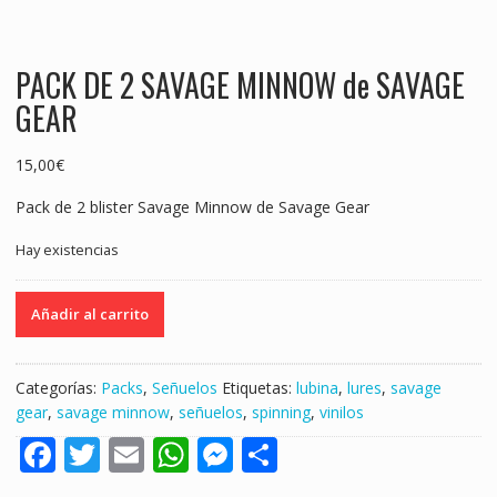
PACK DE 2 SAVAGE MINNOW de SAVAGE
GEAR
15,00
€
Pack de 2 blister Savage Minnow de Savage Gear
Hay existencias
PACK
Añadir al carrito
DE
2
SAVAGE
Categorías:
Packs
,
Señuelos
Etiquetas:
lubina
,
lures
,
savage
MINNOW
gear
,
savage minnow
,
señuelos
,
spinning
,
vinilos
de
F
T
E
W
M
S
SAVAGE
GEAR
ac
w
m
h
e
h