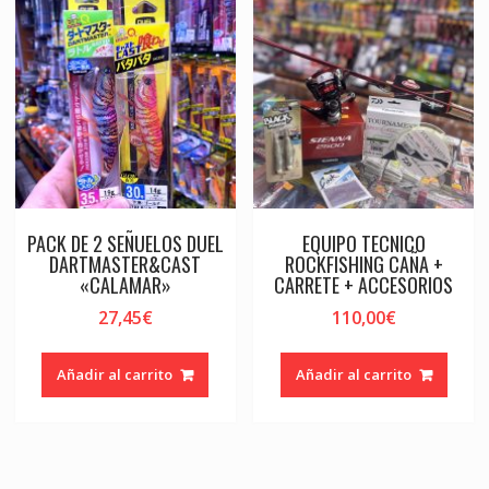
PACK DE 2 SEÑUELOS DUEL
EQUIPO TECNICO
DARTMASTER&CAST
ROCKFISHING CAÑA +
«CALAMAR»
CARRETE + ACCESORIOS
27,45
€
110,00
€
Añadir al carrito
Añadir al carrito