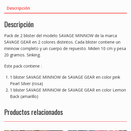
cantidad
e
itt
ai
at
ss
ar
Descripción
b
er
l
s
e
e
Descripción
o
A
n
o
p
g
Pack de 2 blister del modelo SAVAGE MINNOW de la marca
k
p
er
SAVAGE GEAR en 2 colores distintos. Cada blister contiene un
minnow completo y un cuerpo de repuesto. Miden 10 cm y pesa
20 gramos. Sinking.
Este pack contiene :
1 blister SAVAGE MINNOW de SAVAGE GEAR en color pink
Pearl Silver (rosa)
1 blister SAVAGE MINNOW de SAVAGE GEAR en color Lemon
Back (amarillo)
Productos relacionados