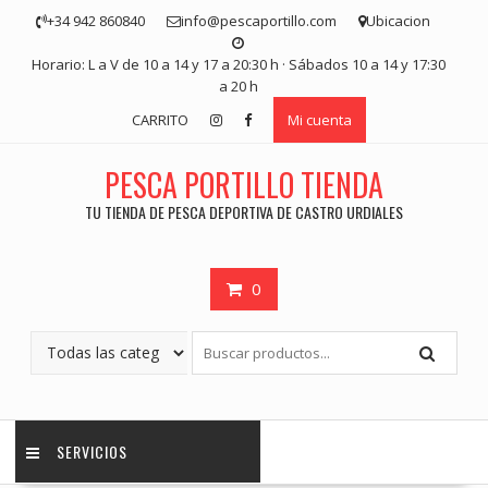
Saltar
+34 942 860840
info@pescaportillo.com
Ubicacion
contenido
Horario: L a V de 10 a 14 y 17 a 20:30 h · Sábados 10 a 14 y 17:30
a 20 h
CARRITO
Mi cuenta
PESCA PORTILLO TIENDA
TU TIENDA DE PESCA DEPORTIVA DE CASTRO URDIALES
0
SERVICIOS