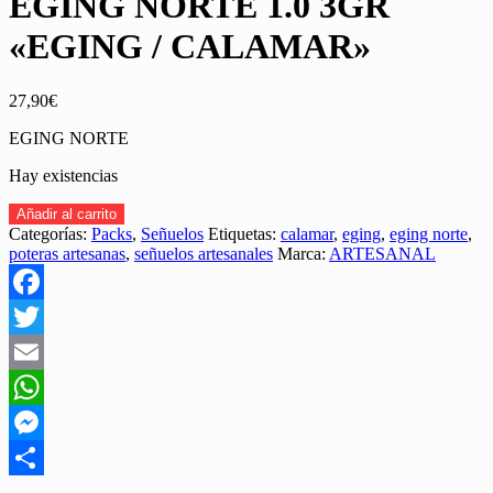
EGING NORTE 1.0 3GR
«EGING / CALAMAR»
27,90
€
EGING NORTE
Hay existencias
PACK
Añadir al carrito
DE
Categorías:
Packs
,
Señuelos
Etiquetas:
calamar
,
eging
,
eging norte
,
2
poteras artesanas
,
señuelos artesanales
Marca:
ARTESANAL
SEÑUELOS
EGING
NORTE
Facebook
1.0
3GR
Twitter
"EGING
Email
/
CALAMAR"
WhatsApp
cantidad
Messenger
Share