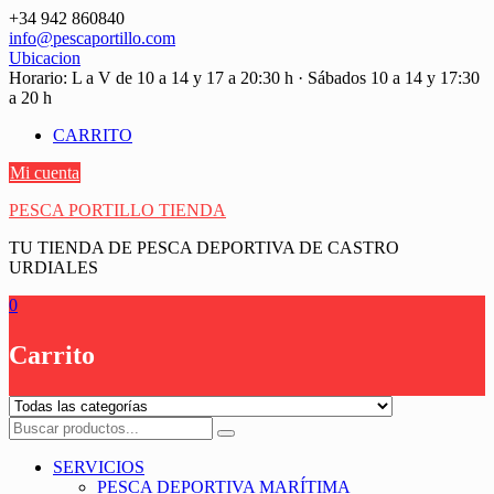
Saltar
+34 942 860840
contenido
info@pescaportillo.com
Ubicacion
Horario: L a V de 10 a 14 y 17 a 20:30 h · Sábados 10 a 14 y 17:30
a 20 h
CARRITO
Mi cuenta
PESCA PORTILLO TIENDA
TU TIENDA DE PESCA DEPORTIVA DE CASTRO
URDIALES
0
Carrito
SERVICIOS
PESCA DEPORTIVA MARÍTIMA