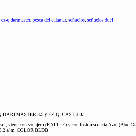
,
ez-q dartmaster
,
pesca del calamar
,
señuelos
,
señuelos duel
s EZ-Q DARTMASTER 3.5 y EZ-Q CAST 3.0.
so , viene con sonajero (RATTLE) y con fosforescencia Azul (Blue G
de 3.2 s/ m. COLOR BLDB