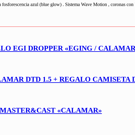
n fosforescencia azul (blue glow) . Sistema Wave Motion , coronas c
ELO EGI DROPPER «EGING / CALAMAR
LAMAR DTD 1.5 + REGALO CAMISETA 
RTMASTER&CAST «CALAMAR»