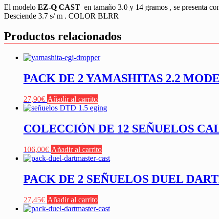
El modelo
EZ-Q CAST
en tamaño 3.0 y 14 gramos , se presenta co
Desciende 3.7 s/ m . COLOR BLRR
Productos relacionados
PACK DE 2 YAMASHITAS 2.2 MOD
27,90
€
Añadir al carrito
COLECCIÓN DE 12 SEÑUELOS CA
106,00
€
Añadir al carrito
PACK DE 2 SEÑUELOS DUEL DA
27,45
€
Añadir al carrito