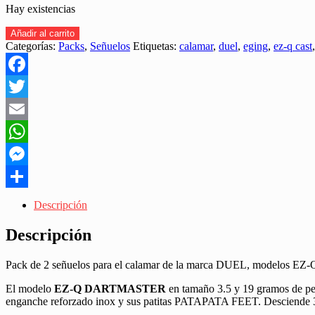
Hay existencias
PACK
Añadir al carrito
DE
Categorías:
Packs
,
Señuelos
Etiquetas:
calamar
,
duel
,
eging
,
ez-q cast
2
SEÑUELOS
DUEL
Facebook
DARTMASTER&CAST
cantidad
Twitter
Email
WhatsApp
Messenger
Share
Descripción
Descripción
Pack de 2 señuelos para el calamar de la marca DUEL, modelo
El modelo
EZ-Q DARTMASTER
en tamaño 3.5 y 19 gramos de pe
enganche reforzado inox y sus patitas PATAPATA FEET. Descien