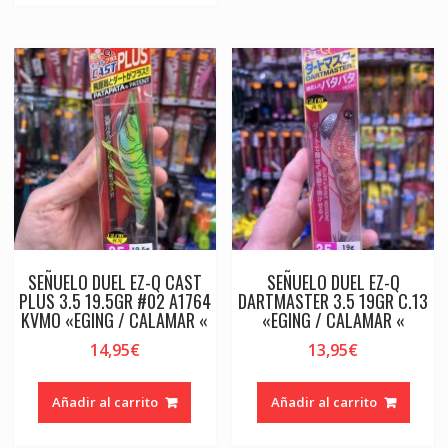
SEÑUELO DUEL EZ-Q CAST
SEÑUELO DUEL EZ-Q
PLUS 3.5 19.5GR #02 A1764
DARTMASTER 3.5 19GR C.13
KVMO «EGING / CALAMAR «
«EGING / CALAMAR «
14,95
€
13,95
€
Añadir al carrito
Añadir al carrito