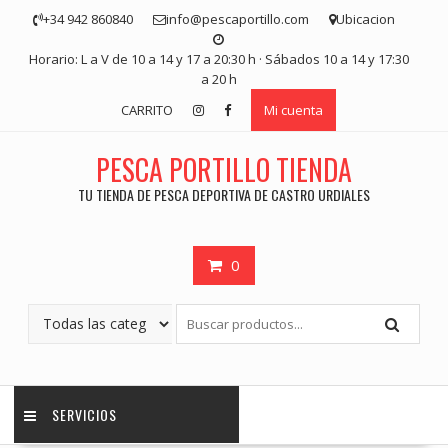
Saltar
+34 942 860840
info@pescaportillo.com
Ubicacion
contenido
Horario: L a V de 10 a 14 y 17 a 20:30 h · Sábados 10 a 14 y 17:30
a 20 h
CARRITO
Mi cuenta
PESCA PORTILLO TIENDA
TU TIENDA DE PESCA DEPORTIVA DE CASTRO URDIALES
0
SERVICIOS