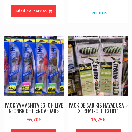
Añadir al carrito
Leer más
PACK YAMASHITA EGI OH LIVE
PACK DE SABIKIS HAYABUSA »
NEONBRIGHT «NOVEDAD»
XTREME-GLO EX101″
86,70
€
16,75
€