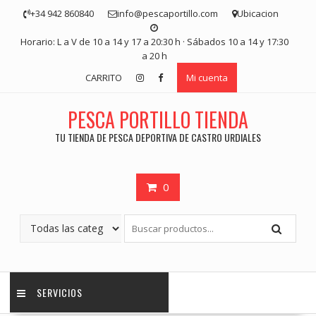
Saltar
+34 942 860840
info@pescaportillo.com
Ubicacion
contenido
Horario: L a V de 10 a 14 y 17 a 20:30 h · Sábados 10 a 14 y 17:30
a 20 h
CARRITO
Mi cuenta
PESCA PORTILLO TIENDA
TU TIENDA DE PESCA DEPORTIVA DE CASTRO URDIALES
0
SERVICIOS