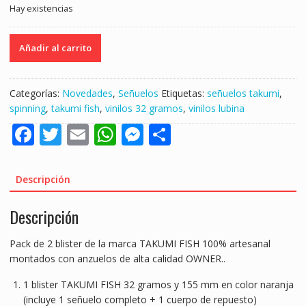
Hay existencias
PACK
Añadir al carrito
DE
2
SEÑUELOS
Categorías:
Novedades
,
Señuelos
Etiquetas:
señuelos takumi
,
TAKUMI
spinning
,
takumi fish
,
vinilos 32 gramos
,
vinilos lubina
FISH
F
T
E
W
M
S
32
gr
ac
w
m
h
e
h
«SPINNING»
e
itt
ai
at
ss
ar
cantidad
Descripción
b
er
l
s
e
e
Descripción
o
A
n
o
p
g
Pack de 2 blister de la marca TAKUMI FISH 100% artesanal
k
p
er
montados con anzuelos de alta calidad OWNER..
1 blister TAKUMI FISH 32 gramos y 155 mm en color naranja
(incluye 1 señuelo completo + 1 cuerpo de repuesto)