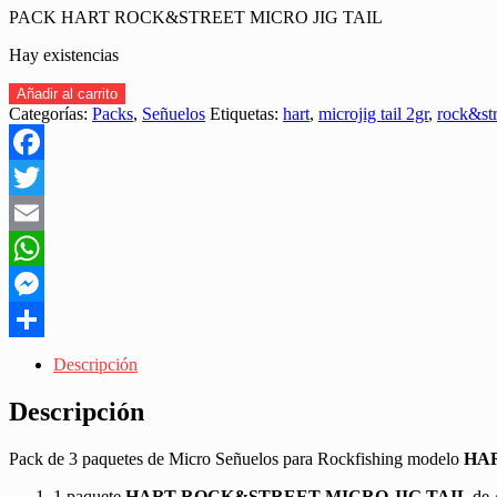
PACK HART ROCK&STREET MICRO JIG TAIL
Hay existencias
PACK
Añadir al carrito
de
Categorías:
Packs
,
Señuelos
Etiquetas:
hart
,
microjig tail 2gr
,
rock&str
3
BLISTER
HART
Facebook
ROCK&STREET
MICRO
Twitter
JIG
Email
TAIL
47MM
WhatsApp
2GR
"ROCKFISHING"
Messenger
cantidad
Share
Descripción
Descripción
Pack de 3 paquetes de Micro Señuelos para Rockfishing modelo
HAR
1 paquete
HART ROCK&STREET MICRO JIG TAIL
de 