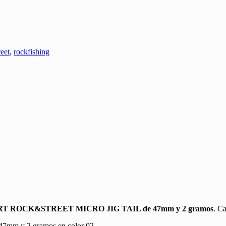
eet
,
rockfishing
T ROCK&STREET MICRO JIG TAIL de 47mm y 2 gramos
. C
47mm y 2 gramos en color 02