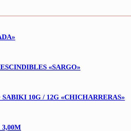
ADA»
RESCINDIBLES «SARGO»
 SABIKI 10G / 12G «CHICHARRERAS»
3,00M