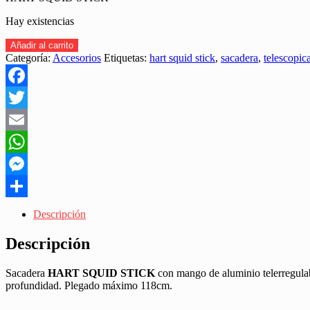
Hay existencias
SACADERA
Añadir al carrito
HART
Categoría:
Accesorios
Etiquetas:
hart squid stick
,
sacadera
,
telescopic
SQUID
STICK
"EXTENSIBLE
Facebook
185-
260CM"
Twitter
cantidad
Email
WhatsApp
Messenger
Share
Descripción
Descripción
Sacadera
HART SQUID STICK
con mango de aluminio telerregulab
profundidad. Plegado máximo 118cm.