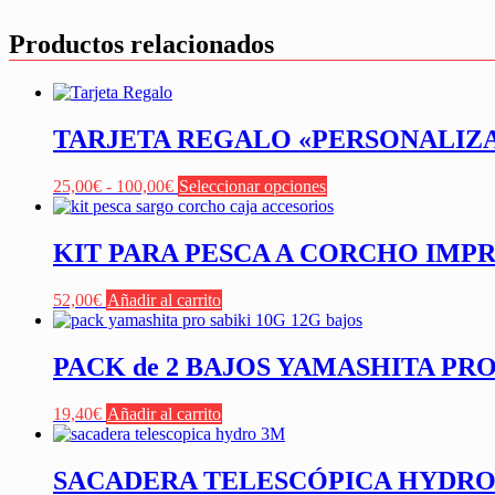
Productos relacionados
TARJETA REGALO «PERSONALIZ
Rango
Este
25,00
€
-
100,00
€
Seleccionar opciones
de
producto
precios:
tiene
desde
múltiples
KIT PARA PESCA A CORCHO IMP
25,00€
variantes.
hasta
Las
52,00
€
Añadir al carrito
100,00€
opciones
se
pueden
PACK de 2 BAJOS YAMASHITA PRO
elegir
en
la
19,40
€
Añadir al carrito
página
de
producto
SACADERA TELESCÓPICA HYDRO 