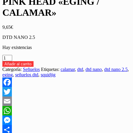
PINK HEAD «EGING /
CALAMAR»
9,65
€
DTD NANO 2.5
Hay existencias
SEÑUELO
DTD
Añadir al carrito
2.5
Categoría:
Señuelos
Etiquetas:
calamar
,
dtd
,
dtd nano
,
dtd nano 2.5
,
NANO
eging
,
señuelos dtd
,
squidjig
PINK
HEAD
"EGING
Facebook
/
CALAMAR"
Twitter
cantidad
Email
WhatsApp
Messenger