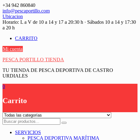
Saltar
+34 942 860840
contenido
info@pescaportillo.com
Ubicacion
Horario: L a V de 10 a 14 y 17 a 20:30 h · Sábados 10 a 14 y 17:30
a 20 h
CARRITO
Mi cuenta
PESCA PORTILLO TIENDA
TU TIENDA DE PESCA DEPORTIVA DE CASTRO
URDIALES
0
Carrito
SERVICIOS
PESCA DEPORTIVA MARÍTIMA