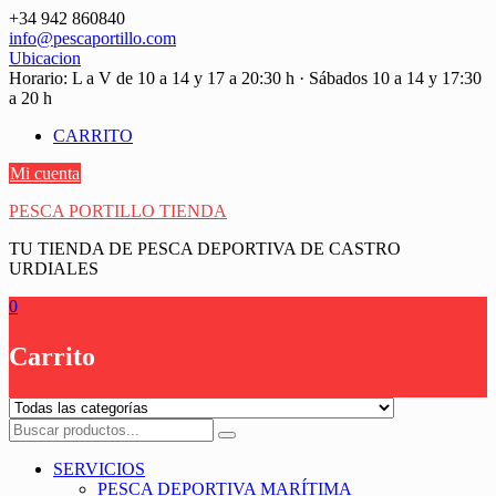
Saltar
+34 942 860840
contenido
info@pescaportillo.com
Ubicacion
Horario: L a V de 10 a 14 y 17 a 20:30 h · Sábados 10 a 14 y 17:30
a 20 h
CARRITO
Mi cuenta
PESCA PORTILLO TIENDA
TU TIENDA DE PESCA DEPORTIVA DE CASTRO
URDIALES
0
Carrito
SERVICIOS
PESCA DEPORTIVA MARÍTIMA