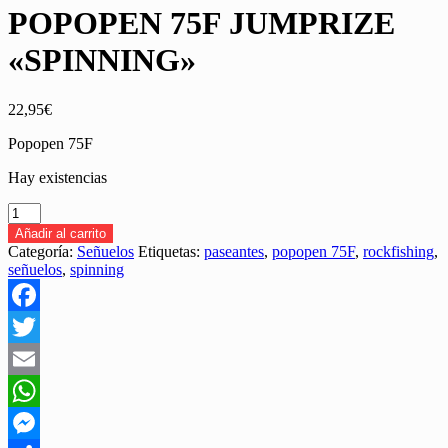
POPOPEN 75F JUMPRIZE
«SPINNING»
22,95
€
Popopen 75F
Hay existencias
SEÑUELO
PASEANTE
Añadir al carrito
POPOPEN
Categoría:
Señuelos
Etiquetas:
paseantes
,
popopen 75F
,
rockfishing
,
75F
señuelos
,
spinning
JUMPRIZE
"SPINNING"
cantidad
Facebook
Twitter
Email
WhatsApp