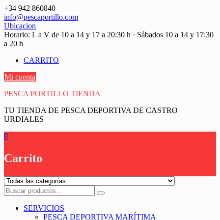
Saltar
+34 942 860840
contenido
info@pescaportillo.com
Ubicacion
Horario: L a V de 10 a 14 y 17 a 20:30 h · Sábados 10 a 14 y 17:30
a 20 h
CARRITO
Mi cuenta
PESCA PORTILLO TIENDA
TU TIENDA DE PESCA DEPORTIVA DE CASTRO
URDIALES
0
Carrito
SERVICIOS
PESCA DEPORTIVA MARÍTIMA