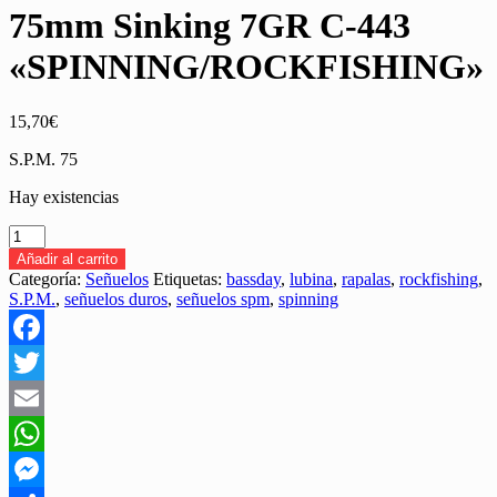
75mm Sinking 7GR C-443
«SPINNING/ROCKFISHING»
15,70
€
S.P.M. 75
Hay existencias
SEÑUELO
BASSDAY
Añadir al carrito
S.P.M.
Categoría:
Señuelos
Etiquetas:
bassday
,
lubina
,
rapalas
,
rockfishing
,
75mm
S.P.M.
,
señuelos duros
,
señuelos spm
,
spinning
Sinking
7GR
C-
Facebook
443
"SPINNING/ROCKFISHING"
Twitter
cantidad
Email
WhatsApp