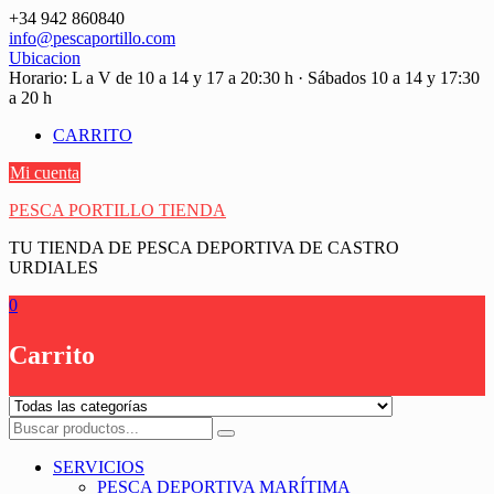
Saltar
+34 942 860840
contenido
info@pescaportillo.com
Ubicacion
Horario: L a V de 10 a 14 y 17 a 20:30 h · Sábados 10 a 14 y 17:30
a 20 h
CARRITO
Mi cuenta
PESCA PORTILLO TIENDA
TU TIENDA DE PESCA DEPORTIVA DE CASTRO
URDIALES
0
Carrito
SERVICIOS
PESCA DEPORTIVA MARÍTIMA