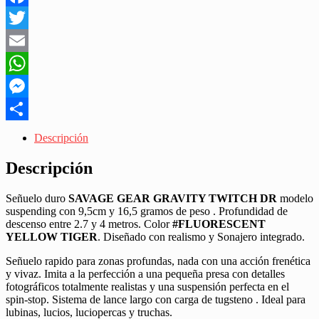
9.5CM
Facebook
16.5GR
#FLUORESCENT
Twitter
YELLOW
TIGER
Email
"SPINNING"
WhatsApp
cantidad
Messenger
Share
Descripción
Descripción
Señuelo duro
SAVAGE GEAR GRAVITY TWITCH DR
modelo
suspending con 9,5cm y 16,5 gramos de peso . Profundidad de
descenso entre 2.7 y 4 metros. Color
#FLUORESCENT
YELLOW TIGER
. Diseñado con realismo y Sonajero integrado.
Señuelo rapido para zonas profundas, nada con una acción frenética
y vivaz. Imita a la perfección a una pequeña presa con detalles
fotográficos totalmente realistas y una suspensión perfecta en el
spin-stop. Sistema de lance largo con carga de tugsteno . Ideal para
lubinas, lucios, luciopercas y truchas.