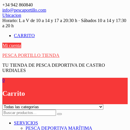
Saltar
+34 942 860840
contenido
info@pescaportillo.com
Ubicacion
Horario: L a V de 10 a 14 y 17 a 20:30 h · Sábados 10 a 14 y 17:30
a 20 h
CARRITO
Mi cuenta
PESCA PORTILLO TIENDA
TU TIENDA DE PESCA DEPORTIVA DE CASTRO
URDIALES
0
Carrito
SERVICIOS
PESCA DEPORTIVA MARÍTIMA