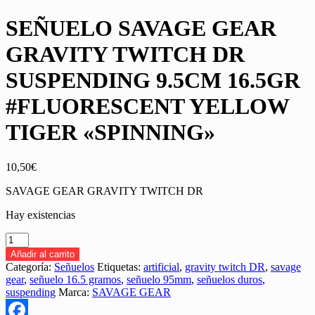
SEÑUELO SAVAGE GEAR
GRAVITY TWITCH DR
SUSPENDING 9.5CM 16.5GR
#FLUORESCENT YELLOW
TIGER «SPINNING»
10,50
€
SAVAGE GEAR GRAVITY TWITCH DR
Hay existencias
SEÑUELO
SAVAGE
Añadir al carrito
GEAR
Categoría:
Señuelos
Etiquetas:
artificial
,
gravity twitch DR
,
savage
GRAVITY
gear
,
señuelo 16.5 gramos
,
señuelo 95mm
,
señuelos duros
,
TWITCH
suspending
Marca:
SAVAGE GEAR
DR
SUSPENDING