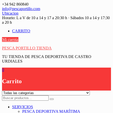
Saltar
+34 942 860840
contenido
info@pescaportillo.com
Ubicacion
Horario: L a V de 10 a 14 y 17 a 20:30 h · Sábados 10 a 14 y 17:30
a 20 h
CARRITO
Mi cuenta
PESCA PORTILLO TIENDA
TU TIENDA DE PESCA DEPORTIVA DE CASTRO
URDIALES
0
Carrito
SERVICIOS
PESCA DEPORTIVA MARÍTIMA