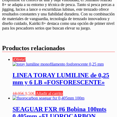
8+ se adapta a su entorno y técnica de pesca. Tanto si pesca percas a
jigging, lucios a lance o escurridizas lubinas, este trenzado ofrece
resultados constantes y una fiabilidad duradera. Con su combinación
de materiales de vanguardia, tecnología de trenzado innovadora y
diseño cuidado, Kairiki 8+ destaca como una opción de primer nivel
para los pescadores serios que buscan elevar su juego.
Productos relacionados
¡Oferta!
LINEA TORAY LUMILINE de 0,25
mm y 6 LB «FOSFORESCENTE»
El
El
18,95
€
9,50
€
Añadir al carrito
precio
precio
original
actual
era:
es:
SEAGUAR FXR #6 Bobina 100mts
18,95€.
9,50€.
0,405mm «FLUOROCARBON