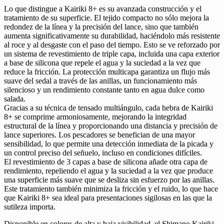
Lo que distingue a Kairiki 8+ es su avanzada construcción y el
tratamiento de su superficie. El tejido compacto no sólo mejora la
redondez de la línea y la precisión del lance, sino que también
aumenta significativamente su durabilidad, haciéndolo más resistente
al roce y al desgaste con el paso del tiempo. Esto se ve reforzado por
un sistema de revestimiento de triple capa, incluida una capa exterior
a base de silicona que repele el agua y la suciedad a la vez que
reduce la fricción. La protección multicapa garantiza un flujo más
suave del sedal a través de las anillas, un funcionamiento más
silencioso y un rendimiento constante tanto en agua dulce como
salada.
Gracias a su técnica de tensado multiángulo, cada hebra de Kairiki
8+ se comprime armoniosamente, mejorando la integridad
estructural de la línea y proporcionando una distancia y precisión de
lance superiores. Los pescadores se benefician de una mayor
sensibilidad, lo que permite una detección inmediata de la picada y
un control preciso del señuelo, incluso en condiciones difíciles.
El revestimiento de 3 capas a base de silicona añade otra capa de
rendimiento, repeliendo el agua y la suciedad a la vez que produce
una superficie más suave que se desliza sin esfuerzo por las anillas.
Este tratamiento también minimiza la fricción y el ruido, lo que hace
que Kairiki 8+ sea ideal para presentaciones sigilosas en las que la
sutileza importa.
Disponible en colores de alta y baja visibilidad, el Shimano Kairiki