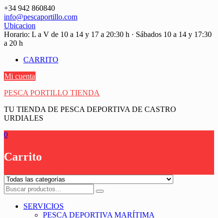
Saltar
+34 942 860840
contenido
info@pescaportillo.com
Ubicacion
Horario: L a V de 10 a 14 y 17 a 20:30 h · Sábados 10 a 14 y 17:30
a 20 h
CARRITO
Mi cuenta
PESCA PORTILLO TIENDA
TU TIENDA DE PESCA DEPORTIVA DE CASTRO
URDIALES
0
Carrito
SERVICIOS
PESCA DEPORTIVA MARÍTIMA