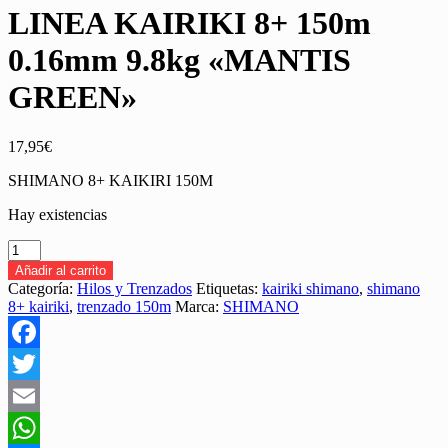
LINEA KAIRIKI 8+ 150m
0.16mm 9.8kg «MANTIS
GREEN»
17,95
€
SHIMANO 8+ KAIKIRI 150M
Hay existencias
SHIMANO
TRENZADO
Añadir al carrito
LINEA
Categoría:
Hilos y Trenzados
Etiquetas:
kairiki shimano
,
shimano
KAIRIKI
8+ kairiki
,
trenzado 150m
Marca:
SHIMANO
8+
150m
0.16mm
Facebook
9.8kg
"MANTIS
Twitter
GREEN"
cantidad
Email