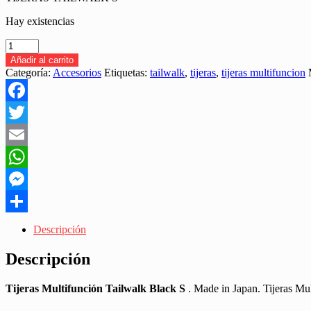
Hay existencias
TIJERAS
MULTI-
Añadir al carrito
FUNCIÓN
Categoría:
Accesorios
Etiquetas:
tailwalk
,
tijeras
,
tijeras multifuncion
de
TAILWALK
BLACK
Facebook
S
cantidad
Twitter
Email
WhatsApp
Messenger
Share
Descripción
Descripción
Tijeras Multifunción Tailwalk Black S
. Made in Japan. Tijeras Mul