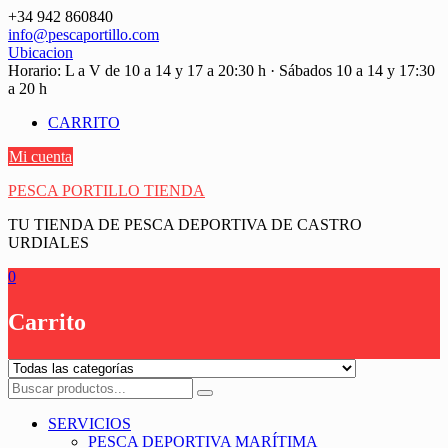
Saltar
+34 942 860840
contenido
info@pescaportillo.com
Ubicacion
Horario: L a V de 10 a 14 y 17 a 20:30 h · Sábados 10 a 14 y 17:30
a 20 h
CARRITO
Mi cuenta
PESCA PORTILLO TIENDA
TU TIENDA DE PESCA DEPORTIVA DE CASTRO
URDIALES
0
Carrito
SERVICIOS
PESCA DEPORTIVA MARÍTIMA