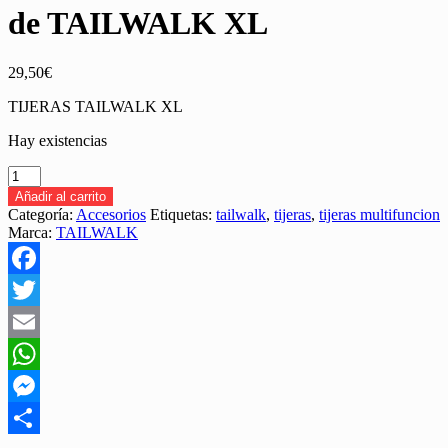
de TAILWALK XL
29,50
€
TIJERAS TAILWALK XL
Hay existencias
TIJERAS
MULTI-
Añadir al carrito
FUNCIÓN
Categoría:
Accesorios
Etiquetas:
tailwalk
,
tijeras
,
tijeras multifuncion
de
Marca:
TAILWALK
TAILWALK
XL
cantidad
Facebook
Twitter
Email
WhatsApp
Messenger