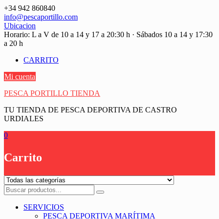
Saltar
+34 942 860840
contenido
info@pescaportillo.com
Ubicacion
Horario: L a V de 10 a 14 y 17 a 20:30 h · Sábados 10 a 14 y 17:30
a 20 h
CARRITO
Mi cuenta
PESCA PORTILLO TIENDA
TU TIENDA DE PESCA DEPORTIVA DE CASTRO
URDIALES
0
Carrito
SERVICIOS
PESCA DEPORTIVA MARÍTIMA