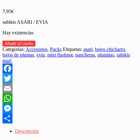
7,95
€
sabikis ASARI / EVIA
Hay existencias
PACK
Añadir al carrito
4
Categorías:
Accesorios
,
Packs
Etiquetas:
asari
,
bajos chicharro
,
SABIKIS
bajos de plumas
,
evia
,
mini flashing
,
pancheras
,
plumitas
,
sabikis
ASARI
asari
/
EVIA
cantidad
Facebook
Twitter
Email
WhatsApp
Messenger
Share
Descripción