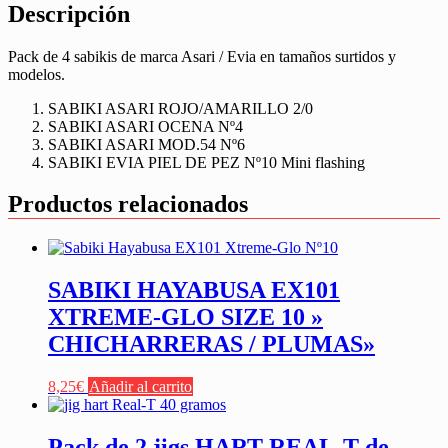
Descripción
Pack de 4 sabikis de marca Asari / Evia en tamaños surtidos y
modelos.
SABIKI ASARI ROJO/AMARILLO 2/0
SABIKI ASARI OCENA Nº4
SABIKI ASARI MOD.54 Nº6
SABIKI EVIA PIEL DE PEZ Nº10 Mini flashing
Productos relacionados
SABIKI HAYABUSA EX101
XTREME-GLO SIZE 10 »
CHICHARRERAS / PLUMAS»
8,25
€
Añadir al carrito
Pack de 2 jigs HART REAL-T de