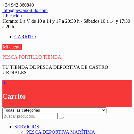
Saltar
+34 942 860840
contenido
info@pescaportillo.com
Ubicacion
Horario: L a V de 10 a 14 y 17 a 20:30 h · Sábados 10 a 14 y 17:30
a 20 h
CARRITO
Mi cuenta
PESCA PORTILLO TIENDA
TU TIENDA DE PESCA DEPORTIVA DE CASTRO
URDIALES
0
Carrito
SERVICIOS
PESCA DEPORTIVA MARÍTIMA