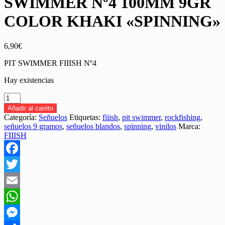
SWIMMER Nº4 100MM 9GR
COLOR KHAKI «SPINNING»
6,90
€
PIT SWIMMER FIIISH Nº4
Hay existencias
VINILO
FIIISH
Añadir al carrito
PIT
Categoría:
Señuelos
Etiquetas:
fiiish
,
pit swimmer
,
rockfishing
,
SWIMMER
señuelos 9 gramos
,
señuelos blandos
,
spinning
,
vinilos
Marca:
Nº4
FIIISH
100MM
9GR
COLOR
Facebook
KHAKI
"SPINNING"
Twitter
cantidad
Email
WhatsApp