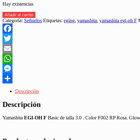
Hay existencias
YAMASHITA
Añadir al carrito
EGI-
Categoría:
Señuelos
Etiquetas:
eging
,
yamashita
,
yamashita egi-oh F
OH
F
3.0
Facebook
BASIC
F002
Twitter
RP
Email
15GR
"EGING"
WhatsApp
cantidad
Messenger
Share
Descripción
Descripción
Yamashita
EGI-OH F
Basic de talla 3.0 . Color F002 RP Rosa. Glow