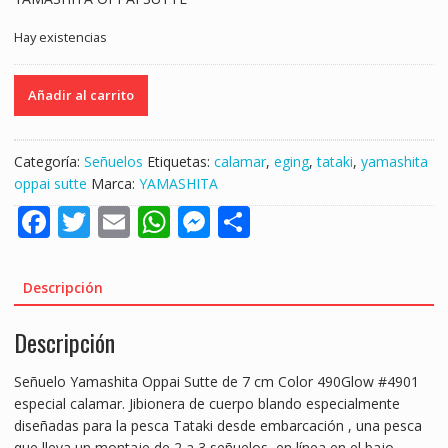
Hay existencias
YAMASHITA
Añadir al carrito
OPPAI
SUTTE
7CM
Categoría:
Señuelos
Etiquetas:
calamar
,
eging
,
tataki
,
yamashita
490GLOW
oppai sutte
Marca:
YAMASHITA
#4901
F
T
E
W
M
S
"PESCA
TATAKI
ac
w
m
h
e
h
/CALAMAR"
e
itt
ai
at
ss
ar
cantidad
Descripción
b
er
l
s
e
e
Descripción
o
A
n
o
p
g
Señuelo Yamashita Oppai Sutte de 7 cm Color 490Glow #4901
k
p
er
especial calamar. Jibionera de cuerpo blando especialmente
diseñadas para la pesca Tataki desde embarcación , una pesca
que lleva un montaje de 2 a 3 señuelos en línea en el bajo