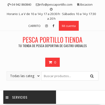
Saltar
+34 942 860840
info@pescaportillo.com
Ubicacion
contenido
Horario: L a V de 10 a 14 y 17 a 20:30 h · Sábados 10 a 14 y 17:30
a 20 h
CARRITO
Mi cuenta
PESCA PORTILLO TIENDA
TU TIENDA DE PESCA DEPORTIVA DE CASTRO URDIALES
0
SERVICIOS