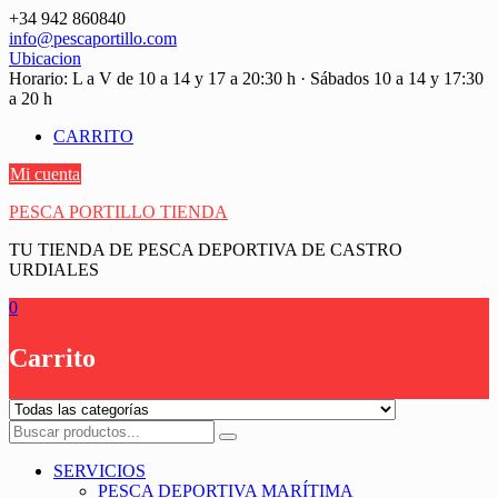
Saltar
+34 942 860840
contenido
info@pescaportillo.com
Ubicacion
Horario: L a V de 10 a 14 y 17 a 20:30 h · Sábados 10 a 14 y 17:30
a 20 h
CARRITO
Mi cuenta
PESCA PORTILLO TIENDA
TU TIENDA DE PESCA DEPORTIVA DE CASTRO
URDIALES
0
Carrito
SERVICIOS
PESCA DEPORTIVA MARÍTIMA