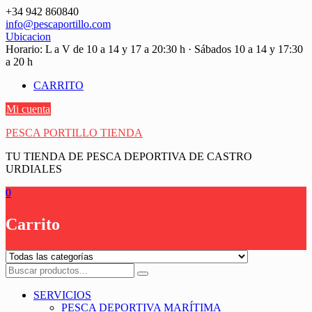
Saltar
+34 942 860840
contenido
info@pescaportillo.com
Ubicacion
Horario: L a V de 10 a 14 y 17 a 20:30 h · Sábados 10 a 14 y 17:30
a 20 h
CARRITO
Mi cuenta
PESCA PORTILLO TIENDA
TU TIENDA DE PESCA DEPORTIVA DE CASTRO
URDIALES
0
Carrito
SERVICIOS
PESCA DEPORTIVA MARÍTIMA