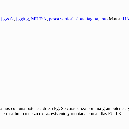
 jig-s fk
,
jigging
,
MIURA
,
pesca vertical
,
slow jigging
,
toro
Marca:
HA
mos con una potencia de 35 kg. Se caracteriza por una gran potencia y 
da en carbono macizo extra-resistente y montada con anillas FUJI K.