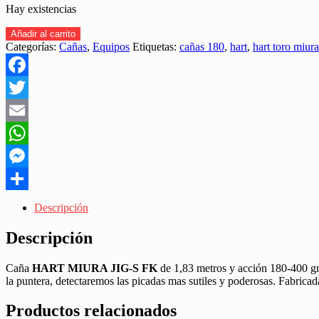
Hay existencias
CAÑA
Añadir al carrito
HART
Categorías:
Cañas
,
Equipos
Etiquetas:
cañas 180
,
hart
,
hart toro miura
TORO
MIURA
JIG-
Facebook
S
FK
Twitter
1,83MT
Email
180-
400GR
WhatsApp
"SLOW
JIGGING"
Messenger
cantidad
Share
Descripción
Descripción
Caña
HART MIURA JIG-S FK
de 1,83 metros y acción 180-400 gra
la puntera, detectaremos las picadas mas sutiles y poderosas. Fabrica
Productos relacionados