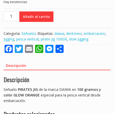
Hay existencias
DAIWA
Añadir al carrito
PIRATES
JIG
100GR.
Categoría:
Señuelos
Etiquetas:
daiwa
,
dentones
,
embarcacion
,
GLOW
jigging
,
pesca vertical
,
pirate jig 100GR
,
slow jigging
ORANGE
F
T
E
W
M
S
"
PESCA
ac
w
m
h
e
h
VERTICAL
e
itt
ai
at
ss
ar
/
Descripción
JIGGING"
b
er
l
s
e
e
cantidad
Descripción
o
A
n
o
p
g
Señuelo
PIRATES JIG
de la marca DAIWA en
100 gramos y
k
p
er
color GLOW ORANGE
especial para la pesca vertical desde
embarcación.
Productos relacionados