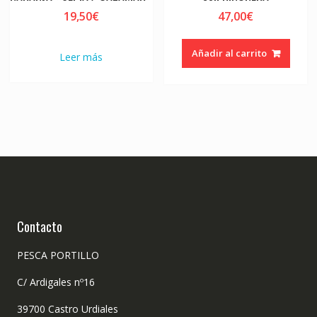
19,50
€
47,00
€
Añadir al carrito
Leer más
Contacto
PESCA PORTILLO
C/ Ardigales nº16
39700 Castro Urdiales