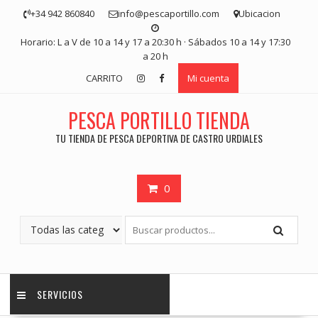
Saltar
+34 942 860840
info@pescaportillo.com
Ubicacion
contenido
Horario: L a V de 10 a 14 y 17 a 20:30 h · Sábados 10 a 14 y 17:30
a 20 h
CARRITO
Mi cuenta
PESCA PORTILLO TIENDA
TU TIENDA DE PESCA DEPORTIVA DE CASTRO URDIALES
0
SERVICIOS