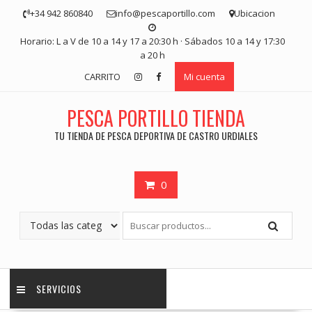
Saltar
+34 942 860840
info@pescaportillo.com
Ubicacion
contenido
Horario: L a V de 10 a 14 y 17 a 20:30 h · Sábados 10 a 14 y 17:30
a 20 h
CARRITO
Mi cuenta
PESCA PORTILLO TIENDA
TU TIENDA DE PESCA DEPORTIVA DE CASTRO URDIALES
0
SERVICIOS