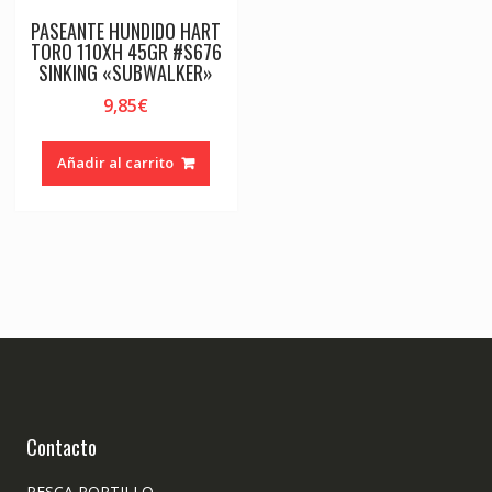
PASEANTE HUNDIDO HART
TORO 110XH 45GR #S676
SINKING «SUBWALKER»
9,85
€
Añadir al carrito
Contacto
PESCA PORTILLO