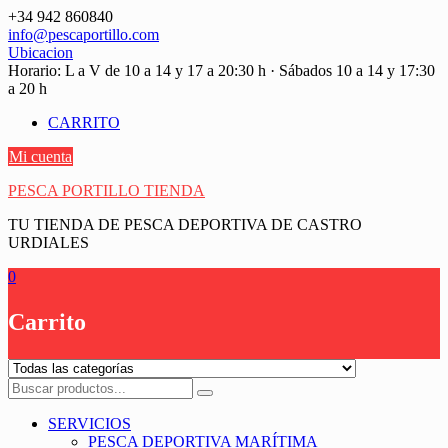
Saltar
+34 942 860840
contenido
info@pescaportillo.com
Ubicacion
Horario: L a V de 10 a 14 y 17 a 20:30 h · Sábados 10 a 14 y 17:30
a 20 h
CARRITO
Mi cuenta
PESCA PORTILLO TIENDA
TU TIENDA DE PESCA DEPORTIVA DE CASTRO
URDIALES
0
Carrito
SERVICIOS
PESCA DEPORTIVA MARÍTIMA