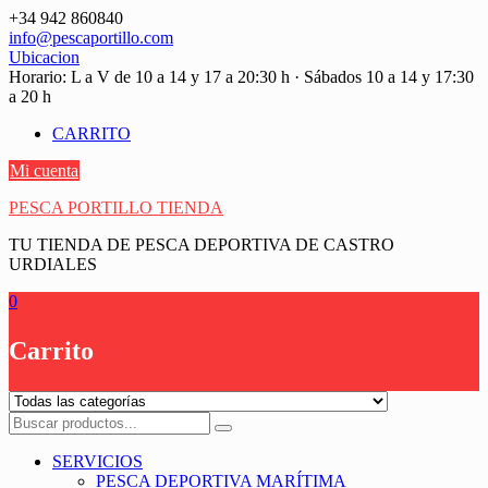
Saltar
+34 942 860840
contenido
info@pescaportillo.com
Ubicacion
Horario: L a V de 10 a 14 y 17 a 20:30 h · Sábados 10 a 14 y 17:30
a 20 h
CARRITO
Mi cuenta
PESCA PORTILLO TIENDA
TU TIENDA DE PESCA DEPORTIVA DE CASTRO
URDIALES
0
Carrito
SERVICIOS
PESCA DEPORTIVA MARÍTIMA