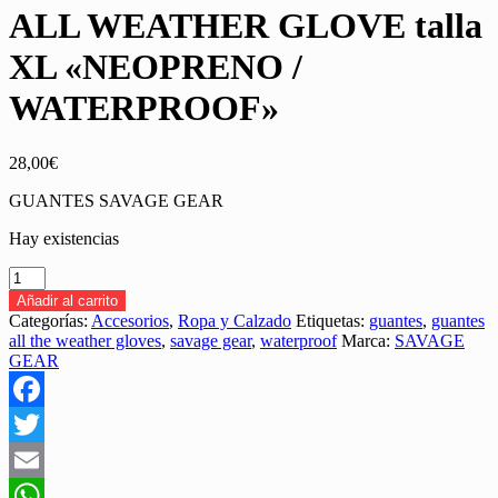
ALL WEATHER GLOVE talla
XL «NEOPRENO /
WATERPROOF»
28,00
€
GUANTES SAVAGE GEAR
Hay existencias
GUANTES
SAVAGE
Añadir al carrito
GEAR
Categorías:
Accesorios
,
Ropa y Calzado
Etiquetas:
guantes
,
guantes
ALL
all the weather gloves
,
savage gear
,
waterproof
Marca:
SAVAGE
WEATHER
GEAR
GLOVE
talla
XL
Facebook
«NEOPRENO
/
Twitter
WATERPROOF»
cantidad
Email