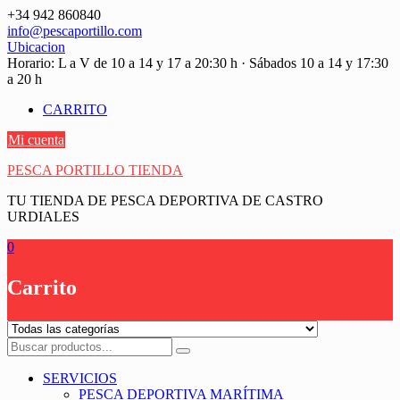
Saltar
+34 942 860840
contenido
info@pescaportillo.com
Ubicacion
Horario: L a V de 10 a 14 y 17 a 20:30 h · Sábados 10 a 14 y 17:30
a 20 h
CARRITO
Mi cuenta
PESCA PORTILLO TIENDA
TU TIENDA DE PESCA DEPORTIVA DE CASTRO
URDIALES
0
Carrito
SERVICIOS
PESCA DEPORTIVA MARÍTIMA