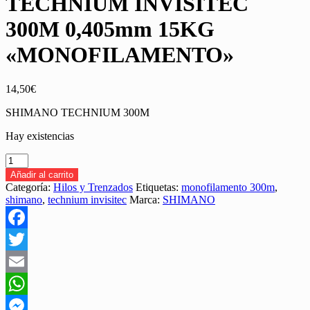
TECHNIUM INVISITEC
300M 0,405mm 15KG
«MONOFILAMENTO»
14,50
€
SHIMANO TECHNIUM 300M
Hay existencias
BOBINA
SHIMANO
Añadir al carrito
TECHNIUM
Categoría:
Hilos y Trenzados
Etiquetas:
monofilamento 300m
,
INVISITEC
shimano
,
technium invisitec
Marca:
SHIMANO
300M
0,405mm
15KG
Facebook
"MONOFILAMENTO"
cantidad
Twitter
Email
WhatsApp