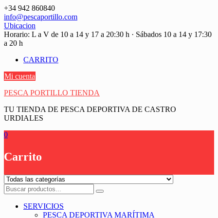
Saltar
+34 942 860840
contenido
info@pescaportillo.com
Ubicacion
Horario: L a V de 10 a 14 y 17 a 20:30 h · Sábados 10 a 14 y 17:30
a 20 h
CARRITO
Mi cuenta
PESCA PORTILLO TIENDA
TU TIENDA DE PESCA DEPORTIVA DE CASTRO
URDIALES
0
Carrito
SERVICIOS
PESCA DEPORTIVA MARÍTIMA