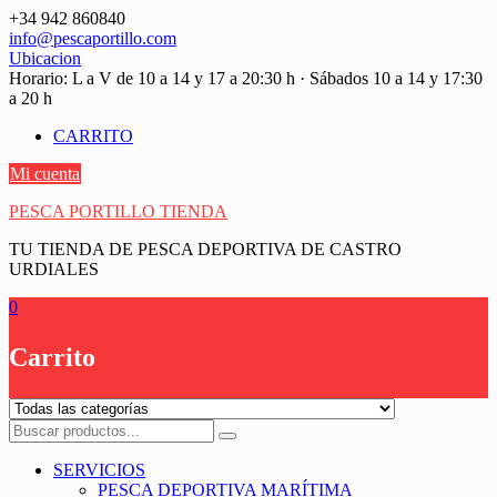
Saltar
+34 942 860840
contenido
info@pescaportillo.com
Ubicacion
Horario: L a V de 10 a 14 y 17 a 20:30 h · Sábados 10 a 14 y 17:30
a 20 h
CARRITO
Mi cuenta
PESCA PORTILLO TIENDA
TU TIENDA DE PESCA DEPORTIVA DE CASTRO
URDIALES
0
Carrito
SERVICIOS
PESCA DEPORTIVA MARÍTIMA