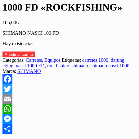
1000 FD «ROCKFISHING»
105,00
€
SHIMANO NASCI 100 FD
Hay existencias
CARRETE
Añadir al carrito
SHIMANO
Categorías:
Carretes
,
Equipos
Etiquetas:
carretes 1000
,
darting
,
NASCI
eging
,
nasci 1000 FD
,
rockfishing
,
shimano
,
shimano nasci 1000
1000
Marca:
SHIMANO
FD
"ROCKFISHING"
cantidad
Facebook
Twitter
Email
WhatsApp
Messenger
Share