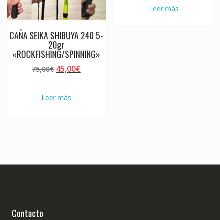
Leer más
CAÑA SEIKA SHIBUYA 240 5-
20gr
«ROCKFISHING/SPINNING»
El
El
45,00
€
75,00
€
precio
precio
original
actual
Leer más
era:
es:
75,00€.
45,00€.
Contacto