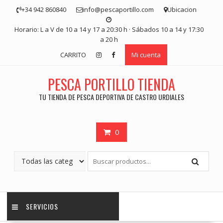
Saltar
+34 942 860840
info@pescaportillo.com
Ubicacion
contenido
Horario: L a V de 10 a 14 y 17 a 20:30 h · Sábados 10 a 14 y 17:30
a 20 h
CARRITO
Mi cuenta
PESCA PORTILLO TIENDA
TU TIENDA DE PESCA DEPORTIVA DE CASTRO URDIALES
0
SERVICIOS