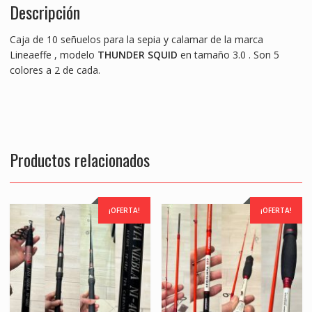
Descripción
o
A
n
o
p
g
Caja de 10 señuelos para la sepia y calamar de la marca
k
p
er
Lineaeffe , modelo
THUNDER SQUID
en tamaño 3.0 . Son 5
colores a 2 de cada.
Productos relacionados
¡OFERTA!
¡OFERTA!