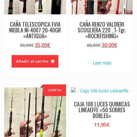
CAÑA TELESCOPICA EVIA
CAÑA RENZO VALDIERI
NIEBLA NI-4007 20-40GR
SCOGLIERA 220 , 1-7gr.
«ANTIGUA»
«ROCKFISHING»
El
El
El
El
35,00
€
30,00
€
50,00
€
60,00
€
precio
precio
precio
precio
original
actual
original
actual
Añadir al carrito
Leer más
era:
es:
era:
es:
50,00€.
35,00€.
60,00€.
30,00€.
¡OFERTA!
CAJA 100 LUCES QUIMICAS
LINEAEFFE «50 SOBRES
DOBLES»
11,95
€