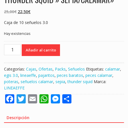
El
El
25,00
€
22,50
€
precio
precio
Caja de 10 señuelos 3.0
original
actual
era:
es:
Hay existencias
25,00€.
22,50€.
CAJA
Añadir al carrito
DE
10
PECES
Categorías:
Cajas
,
Ofertas
,
Packs
,
Señuelos
Etiquetas:
calamar
,
LINEAEFFE
egis 3.0
,
lineaeffe
,
pajaritos
,
peces baratos
,
peces calamar
,
3.0
poteras
,
señuelos calamar
,
sepia
,
thunder squid
Marca:
SERIE
LINEAEFFE
THUNDER
F
T
E
W
M
S
SQUID
"
ac
w
m
h
e
h
SEPIA/CALAMAR"
e
itt
ai
at
ss
ar
cantidad
Descripción
b
er
l
s
e
e