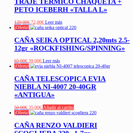
TRAJE TERMICO CHAQUETA +
PETO ICEBERH «TALLA L»
El
El
120,00
€
72,00
€
Leer más
precio
precio
¡Oferta!
original
actual
era:
es:
CAÑA SEIKA OPTICAL 2,20mts 2.5-
120,00€.
72,00€.
12gr «ROCKFISHING/SPINNING»
El
El
65,00
€
39,00
€
Leer más
precio
precio
¡Oferta!
original
actual
era:
es:
CAÑA TELESCOPICA EVIA
65,00€.
39,00€.
NIEBLA NI-4007 20-40GR
«ANTIGUA»
El
El
50,00
€
35,00
€
Añadir al carrito
precio
precio
¡Oferta!
original
actual
era:
es:
CAÑA RENZO VALDIERI
50,00€.
35,00€.