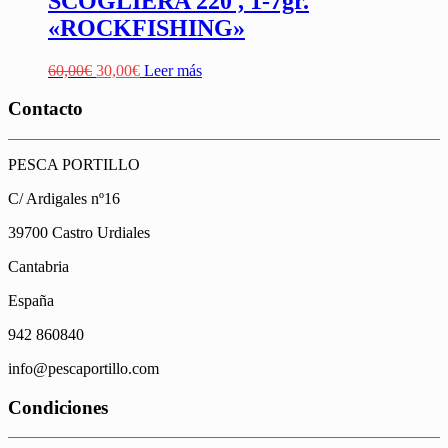
SCOGLIERA 220 , 1-7gr.
«ROCKFISHING»
El
El
60,00
€
30,00
€
Leer más
precio
precio
original
actual
Contacto
era:
es:
60,00€.
30,00€.
PESCA PORTILLO
C/ Ardigales nº16
39700 Castro Urdiales
Cantabria
España
942 860840
info@pescaportillo.com
Condiciones