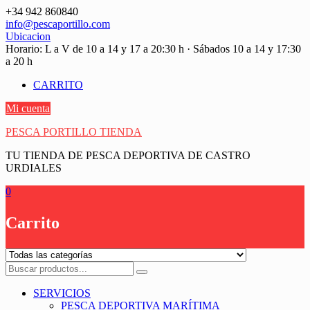
Saltar
+34 942 860840
contenido
info@pescaportillo.com
Ubicacion
Horario: L a V de 10 a 14 y 17 a 20:30 h · Sábados 10 a 14 y 17:30
a 20 h
CARRITO
Mi cuenta
PESCA PORTILLO TIENDA
TU TIENDA DE PESCA DEPORTIVA DE CASTRO
URDIALES
0
Carrito
SERVICIOS
PESCA DEPORTIVA MARÍTIMA