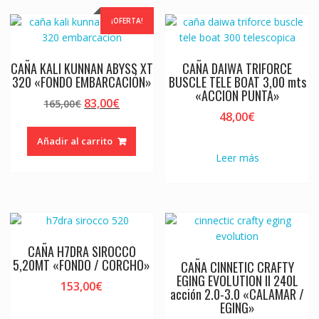
¡OFERTA!
CAÑA KALI KUNNAN ABYSS XT
CAÑA DAIWA TRIFORCE
320 «FONDO EMBARCACIÓN»
BUSCLE TELE BOAT 3,00 mts
«ACCION PUNTA»
El
El
83,00
€
165,00
€
48,00
€
precio
precio
original
actual
Añadir al carrito
era:
es:
Leer más
165,00€.
83,00€.
CAÑA H7DRA SIROCCO
5,20MT «FONDO / CORCHO»
CAÑA CINNETIC CRAFTY
EGING EVOLUTION II 240L
153,00
€
acción 2.0-3.0 «CALAMAR /
EGING»