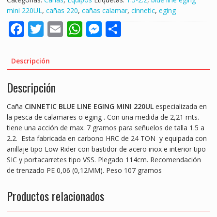
mini 220UL
,
cañas 220
,
cañas calamar
,
cinnetic
,
eging
F
T
E
W
M
S
ac
w
m
h
e
h
e
itt
ai
at
ss
ar
Descripción
b
er
l
s
e
e
Descripción
o
A
n
o
p
g
Caña
CINNETIC BLUE LINE EGING MINI 220UL
especializada en
k
p
er
la pesca de calamares o eging . Con una medida de 2,21 mts.
tiene una acción de max. 7 gramos para señuelos de talla 1.5 a
2.2. Esta fabricada en carbono HRC de 24 TON y equipada con
anillaje tipo Low Rider con bastidor de acero inox e interior tipo
SIC y portacarretes tipo VSS. Plegado 114cm. Recomendación
de trenzado PE 0,06 (0,12MM). Peso 107 gramos
Productos relacionados