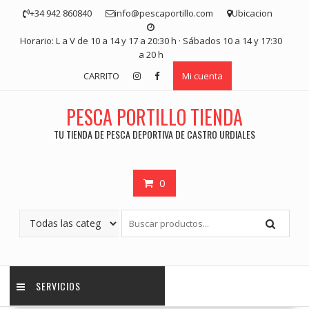
Saltar
+34 942 860840
info@pescaportillo.com
Ubicacion
contenido
Horario: L a V de 10 a 14 y 17 a 20:30 h · Sábados 10 a 14 y 17:30
a 20 h
CARRITO
Mi cuenta
PESCA PORTILLO TIENDA
TU TIENDA DE PESCA DEPORTIVA DE CASTRO URDIALES
0
SERVICIOS