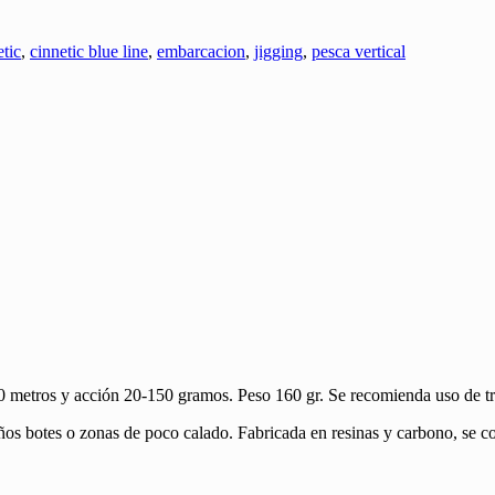
etic
,
cinnetic blue line
,
embarcacion
,
jigging
,
pesca vertical
0 metros y acción 20-150 gramos. Peso 160 gr. Se recomienda uso d
os botes o zonas de poco calado. Fabricada en resinas y carbono, se con