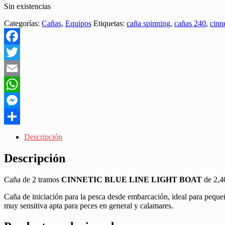
Sin existencias
Categorías:
Cañas
,
Equipos
Etiquetas:
caña spinning
,
cañas 240
,
cinn
Facebook
Twitter
Email
WhatsApp
Messenger
Share
Descripción
Descripción
Caña de 2 tramos
CINNETIC BLUE LINE LIGHT BOAT
de 2,4
Caña de iniciación para la pesca desde embarcación, ideal para pequeñ
muy sensitiva apta para peces en general y calamares.