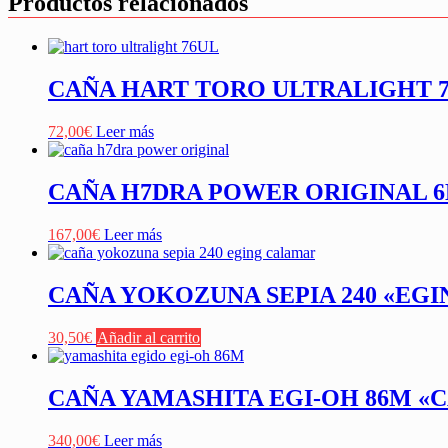
Productos relacionados
CAÑA HART TORO ULTRALIGHT 76U
72,00
€
Leer más
CAÑA H7DRA POWER ORIGINAL 
167,00
€
Leer más
CAÑA YOKOZUNA SEPIA 240 «EGI
30,50
€
Añadir al carrito
CAÑA YAMASHITA EGI-OH 86M «
340,00
€
Leer más