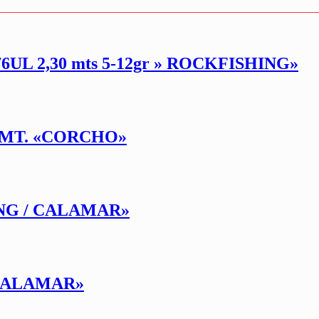
L 2,30 mts 5-12gr » ROCKFISHING»
6MT. «CORCHO»
NG / CALAMAR»
CALAMAR»